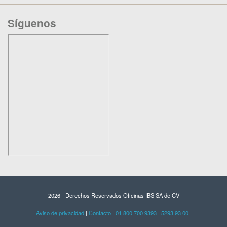
Síguenos
2026 - Derechos Reservados Oficinas IBS SA de CV
Aviso de privacidad
|
Contacto
|
01 800 700 9393
|
5293 93 00
|