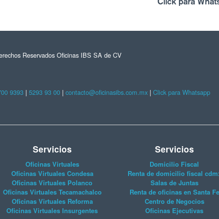
Click para What
erechos Reservados Oficinas IBS SA de CV
700 9393
|
5293 93 00
|
contacto@oficinasibs.com.mx
|
Click para Whatsapp
Servicios
Servicios
Oficinas Virtuales
Domicilio Fiscal
Oficinas Virtuales Condesa
Renta de domicilio fiscal cdm
Oficinas Virtuales Polanco
Salas de Juntas
Oficinas Virtuales Tecamachalco
Renta de oficinas en Santa F
Oficinas Virtuales Reforma
Centro de Negocios
Oficinas Virtuales Insurgentes
Oficinas Ejecutivas