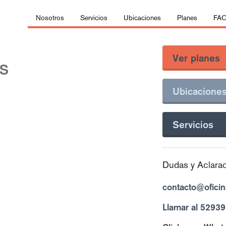
Nosotros
Servicios
Ubicaciones
Planes
FA
Ver planes
BS
Ubicacione
Servicios
Dudas y Aclara
contacto@ofici
Llamar al 5293