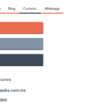
Q
Blog
Contacto
Whatsapp
s
ciones
nasibs.com.mx
9300